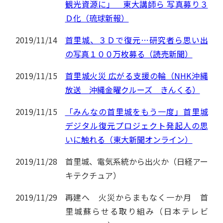
観光資源に」 東大講師ら 写真募り３
Ｄ化（琉球新報）
2019/11/14
首里城、３Ｄで復元…研究者ら思い出
の写真１００万枚募る（読売新聞）
2019/11/15
首里城火災 広がる支援の輪（NHK沖縄
放送 沖縄金曜クルーズ きんくる）
2019/11/15
「みんなの首里城をもう一度」首里城
デジタル復元プロジェクト発起人の思
いに触れる（東大新聞オンライン）
2019/11/28
首里城、電気系統から出火か（日経アー
キテクチュア）
2019/11/29
再建へ 火災からまもなく一か月 首
里城蘇らせる取り組み（日本テレビ