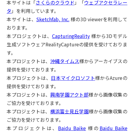
本サイトは「
さくらのクラウド
」「
ウェブアクセラレー
タ
」を利用しています。
本サイトは、
Sketchfab, Inc.
様の3D viewerを利用して
おります。
本プロジェクトは、
CapturingReality
様から3Dモデル
生成ソフトウェアRealityCaptureの提供を受けておりま
す。
本プロジェクトは、
沖縄タイムス
様からアーカイブスの
提供を受けております。
本プロジェクトは、
日本マイクロソフト
様からAzureの
提供を受けております。
本プロジェクトは、
興南学園アクト部
様から画像収集の
ご協力を受けております。
本プロジェクトは、
横浜富士見丘学園
様から画像収集の
ご協力を受けております。
本プロジェクトは、
Baidu Baike
様の
Baidu Baike