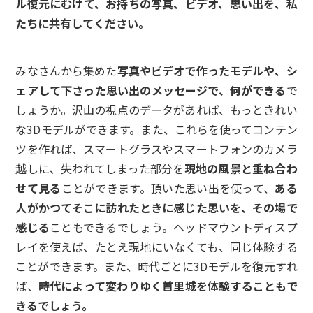
ル復元にむけて、お持ちの写真、ビデオ、思い出を、私
たちに共有してください。
みなさんから集めた
写真やビデオで作ったモデルや、シ
ェアして下さった思い出のメッセージで、何ができる
で
しょうか。沢山の視点のデータがあれば、もっときれい
な3Dモデルができます。また、これらを使ってコンテン
ツを作れば、スマートグラスやスマートフォンのカメラ
越しに、失われてしまった部分を
現地の風景と重ね合わ
せて見る
ことができます。頂いた思い出を使って、
ある
人がかつてそこに訪れたときに感じた思いを、その場で
感じる
こともできるでしょう。ヘッドマウントディスプ
レイを使えば、たとえ現地にいなくても、同じ体験する
ことができます。また、時代ごとに3Dモデルを復元すれ
ば、
時代によって変わりゆく首里城を体験することもで
きるでしょう。