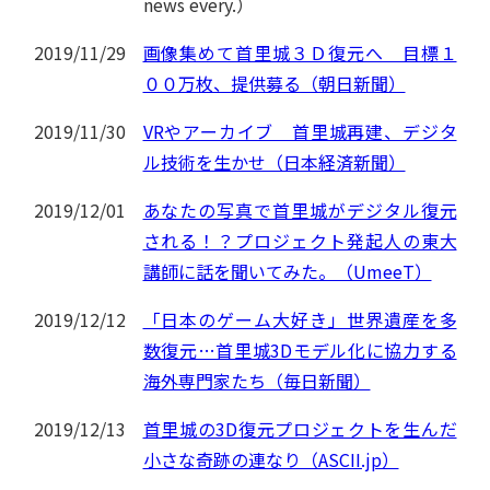
news every.）
2019/11/29
画像集めて首里城３Ｄ復元へ 目標１
００万枚、提供募る（朝日新聞）
2019/11/30
VRやアーカイブ 首里城再建、デジタ
ル技術を生かせ（日本経済新聞）
2019/12/01
あなたの写真で首里城がデジタル復元
される！？プロジェクト発起人の東大
講師に話を聞いてみた。（UmeeT）
2019/12/12
「日本のゲーム大好き」世界遺産を多
数復元…首里城3Dモデル化に協力する
海外専門家たち（毎日新聞）
2019/12/13
首里城の3D復元プロジェクトを生んだ
小さな奇跡の連なり（ASCII.jp）