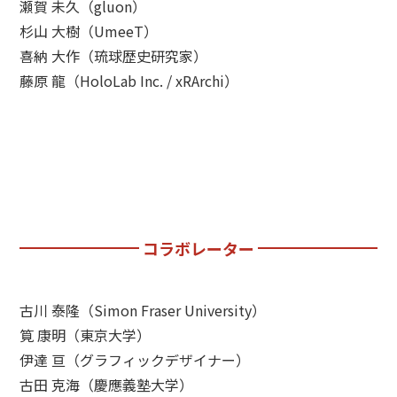
瀬賀 未久（gluon）
杉山 大樹（UmeeT）
喜納 大作（琉球歴史研究家）
藤原 龍（HoloLab Inc. / xRArchi）
コラボレーター
古川 泰隆（Simon Fraser University）
筧 康明（東京大学）
伊達 亘（グラフィックデザイナー）
古田 克海（慶應義塾大学）